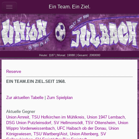
Ein Team. Ein Ziel.
Heute: 1187 | Monat: 19088 | Gesamt: 2060000
Reserve
EIN TEAM.EIN ZIEL.SEIT 1968.
Zur aktuellen Tabelle
|
Zum Spielplan
Aktuelle Gegner
Union Arnreit
,
TSU Hofkirchen im Mühlkreis
,
Union 1947 Lembach
,
DSG Union Putzleinsdorf
,
SV Hellmonsödt
,
TSV Ottensheim
,
Union
Wippro Vorderweissenbach
,
UFC Haibach ob der Donau
,
Union
Königswiesen
,
TSU Wartberg/Aist
,
Union Altenberg
,
SV