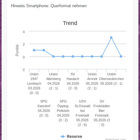
Hinweis Smartphone: Querformat nehmen
Trend
4
2
Punkte
0
-2
Union
Union
SV
Union
Union
1947
Altenberg
Haslach
Arnreit
Oberneukirchen
Lembach
04.2026
04.2026
05.2026
05.2026 (3 : 1)
03.2026
(2 : 1)
(2 : 0)
(2 : 1)
(0 : 0)
SPG
SPG
USV
SV
Katsdorf
Öpping-
St.Oswald
Freistädter
04.2026
Peilstein
bei
Bier
(0 : 0)
04.2026
Freistadt
Freistadt
(0 : 2)
05.2026
05.2026 (3
(2 : 6)
: 0)
Reserve
Highcharts.com